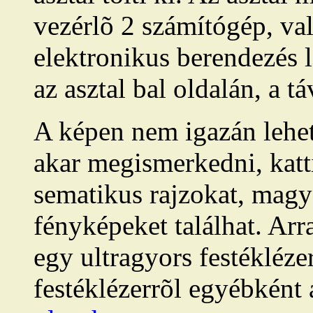
vezérlõ 2 számítógép, va
elektronikus berendezés l
az asztal bal oldalán, a t
A képen nem igazán lehe
akar megismerkedni, katt
sematikus rajzokat, magy
fényképeket találhat. Arr
egy ultragyors festékléz
festéklézerrõl egyébkén