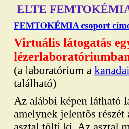
ELTE FEMTOK
FEMTOKÉMIA csoport címo
Virtuális látogatás eg
lézerlaboratóriumba
(a laboratórium a
kanada
található)
Az alábbi képen látható 
amelynek jelentõs részét 
asztal tölti ki. Az asztal 